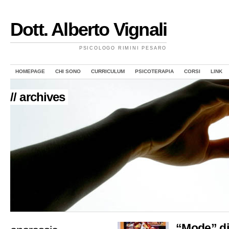
Dott. Alberto Vignali
PSICOLOGO RIMINI PESARO
HOMEPAGE
CHI SONO
CURRICULUM
PSICOTERAPIA
CORSI
LINK
// archives
“Mode” dis