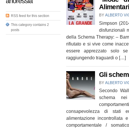
anoressia
Alimentar
BY
ALBERTO VI
RSS feed for this section
Simpson (2014
This category contains 2
disfunzionali n
posts
della Schema Therapy: – Bambi
rifiutato e si vive come inacce
essere apprezzato solo se
raggiungendo traguardi o […]
Gli schemi
BY
ALBERTO VI
Secondo Wall
schema nei 
comportame
consapevolezza di stati em
alimentazione incontrollata e
comportamentale / somatico 