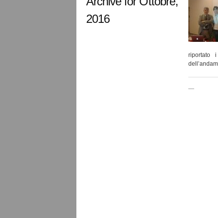
Archive for Ottobre,
2016
riportato 
dell’andam
—