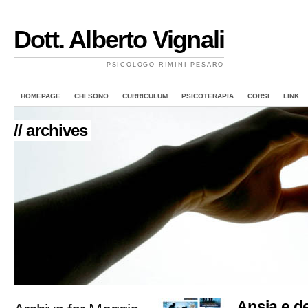
Dott. Alberto Vignali
PSICOLOGO RIMINI PESARO
HOMEPAGE
CHI SONO
CURRICULUM
PSICOTERAPIA
CORSI
LINK
// archives
Ansia e de