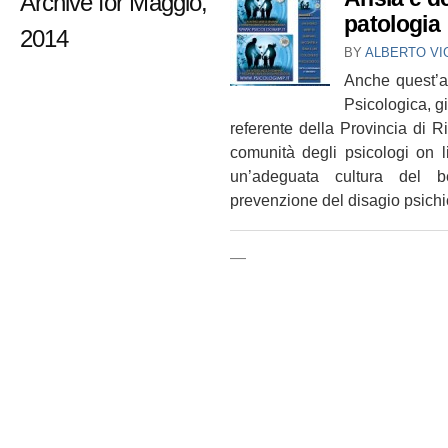
Archive for Maggio,
patologia
2014
BY
ALBERTO VI
Anche quest’a
Psicologica, g
referente della Provincia di 
comunità degli psicologi on l
un’adeguata cultura del be
prevenzione del disagio psichic
—