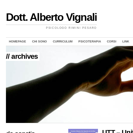
Dott. Alberto Vignali
PSICOLOGO RIMINI PESARO
HOMEPAGE
CHI SONO
CURRICULUM
PSICOTERAPIA
CORSI
LINK
// archives
UTT – Unit